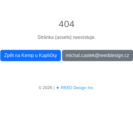
404
Stránka (assets) neexistuje.
Zpět na Kemp u Kapličky
michal.castek@reeddesign.cz
© 2026
| ★ REED Design Inc.